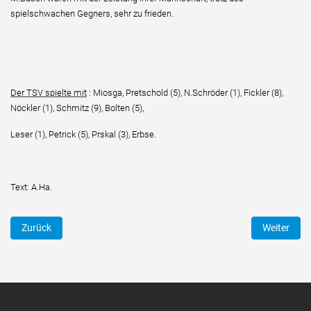
spielschwachen Gegners, sehr zu frieden.
Der TSV spielte mit
:
Miosga, Pretschold (5), N.Schröder (1), Fickler (8),
Nöckler (1), Schmitz (9), Bolten (5),
Leser (1), Petrick (5), Prskal (3), Erbse.
Text: A.Ha.
Vorheriger Beitrag: HB: gem.J.-E vs. Ronneburg
Nächster Be
Zurück
Weiter