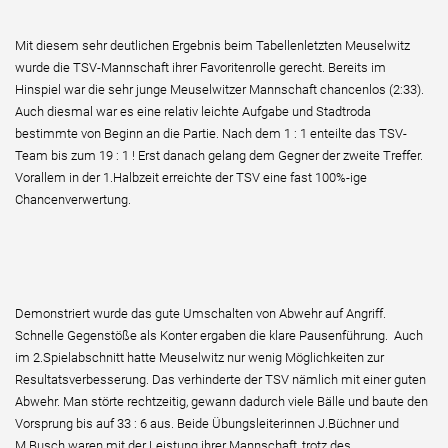
Mit diesem sehr deutlichen Ergebnis beim Tabellenletzten Meuselwitz
wurde die TSV-Mannschaft ihrer Favoritenrolle gerecht. Bereits im
Hinspiel war die sehr junge Meuselwitzer Mannschaft chancenlos (2:33).
Auch diesmal war es eine relativ leichte Aufgabe und Stadtroda
bestimmte von Beginn an die Partie. Nach dem 1 : 1 enteilte das TSV-
Team bis zum 19 : 1 ! Erst danach gelang dem Gegner der zweite Treffer.
Vorallem in der 1.Halbzeit erreichte der TSV eine fast 100%-ige
Chancenverwertung.
Demonstriert wurde das gute Umschalten von Abwehr auf Angriff.
Schnelle Gegenstöße als Konter ergaben die klare Pausenführung. Auch
im 2.Spielabschnitt hatte Meuselwitz nur wenig Möglichkeiten zur
Resultatsverbesserung. Das verhinderte der TSV nämlich mit einer guten
Abwehr. Man störte rechtzeitig, gewann dadurch viele Bälle und baute den
Vorsprung bis auf 33 : 6 aus. Beide Übungsleiterinnen J.Büchner und
M.Busch waren mit der Leistung ihrer Mannschaft, trotz des