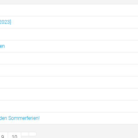
.2023]
ten
 den Sommerferien!
9
10