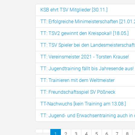
KSB ehrt TSV Mitglieder [30.11.]
TT: Erfolgreiche Minimeisterschaften [21.01
TT: TSV2 gewinnt den Kreispokal! [18.05.]
TT: TSV Spieler bei den Landesmeisterschaf
TT: Vereinsmeister 2021 - Torsten Krause!
TT: Jugendtraining fällt bis Jahresende aus!
TT: Trainieren mit dem Weltmeister
TT: Freundschaftsspiel SV Pößneck
TT-Nachwuchs [kein Training am 13.08.]
TT: Jugend- und Erwachsentraining auch in
1
2
3
4
5
6
7
8