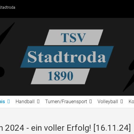
Stadtroda
nis
Handball
Turnen/Frauensport
Volleyball
Ko
 2024 - ein voller Erfolg! [16.11.24]