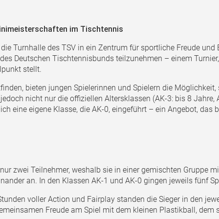
inimeisterschaften im Tischtennis
ie Turnhalle des TSV in ein Zentrum für sportliche Freude un
 des Deutschen Tischtennisbunds teilzunehmen – einem Turnier,
punkt stellt.
tfinden, bieten jungen Spielerinnen und Spielern die Möglichkeit,
och nicht nur die offiziellen Altersklassen (AK-3: bis 8 Jahre, 
lich eine eigene Klasse, die AK-0, eingeführt – ein Angebot, d
 nur zwei Teilnehmer, weshalb sie in einer gemischten Gruppe m
ander an. In den Klassen AK-1 und AK-0 gingen jeweils fünf Spie
Stunden voller Action und Fairplay standen die Sieger in den je
gemeinsamen Freude am Spiel mit dem kleinen Plastikball, dem sp