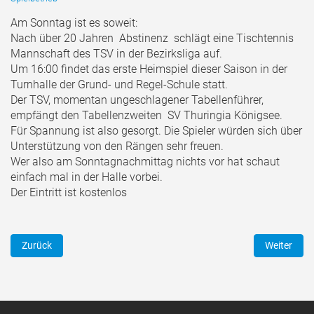
Am Sonntag ist es soweit:
Nach über 20 Jahren Abstinenz schlägt eine Tischtennis
Mannschaft des TSV in der Bezirksliga auf.
Um 16:00 findet das erste Heimspiel dieser Saison in der
Turnhalle der Grund- und Regel-Schule statt.
Der TSV, momentan ungeschlagener Tabellenführer,
empfängt den Tabellenzweiten SV Thuringia Königsee.
Für Spannung ist also gesorgt. Die Spieler würden sich über
Unterstützung von den Rängen sehr freuen.
Wer also am Sonntagnachmittag nichts vor hat schaut
einfach mal in der Halle vorbei.
Der Eintritt ist kostenlos
Vorheriger Beitrag: TT: Erstes Heimspiel, erster Sieg - die Möhre mas
Nächster B
Zurück
Weiter