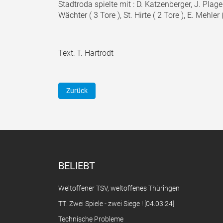
Stadtroda spielte mit : D. Katzenberger, J. Plagem
Wächter ( 3 Tore ), St. Hirte ( 2 Tore ), E. Mehler (
Text: T. Hartrodt
Vorheriger Beitrag: HB: TSV Jugend triumphiert
Zurück
BELIEBT
Weltoffener TSV, weltoffenes Thüringen
TT: Zwei Spiele - zwei Siege ! [04.03.24]
Technische Probleme