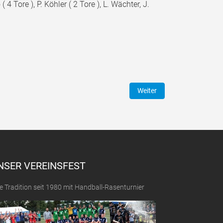
4 Tore ), P. Köhler ( 2 Tore ), L. Wächter, J.
Nächster Beitrag: HB: Männe
Weiter
NSER VEREINSFEST
e Tradition seit 1980 mit Handball-Rasenturnier