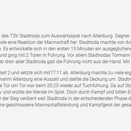
s TSV Stadtroda zum Auswärtsspiel nach Altenburg. Gegner w
sste eine Reaktion der Mannschaft her. Stadtroda machte von A
 Es entwickelte sich in den ersten 15 Minuten ein ausgeglichen
rt und ging mit 2 Toren in Führung. Vor allem Stadtrodas Tormann
ieb dran aber Stadtroda gab die Führung nicht aus der Hand. Mit 
eit 2 und setzte sich mit17:11 ab. Altenburg machte zu viele ei
nahm Altenburg eine Auszeit und stellte die Deckung um. Stadtro
zte Tor um Tor war beim 20:23 wieder auf Tuchfühlung. Da auf Sta
iv und wollte die Wende im Spiel. Doch durch Kampf und tollen Ei
 der Sieg verdient weil Stadtroda in der entscheidenden Phase de
eine geschlossene Mannschaftsleistung und Kampfgeist der ge