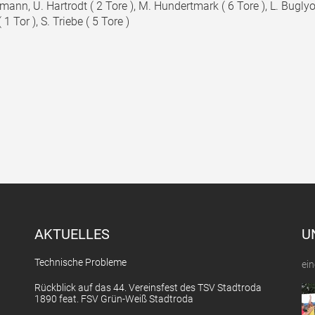
ann, U. Hartrodt ( 2 Tore ), M. Hundertmark ( 6 Tore ), L. Buglyo ( 
 1 Tor ), S. Triebe ( 5 Tore )
AKTUELLES
U
Technische Probleme
ein
Rückblick auf das 44. Vereinsfest des TSV Stadtroda
1890 feat. FSV Grün-Weiß Stadtroda