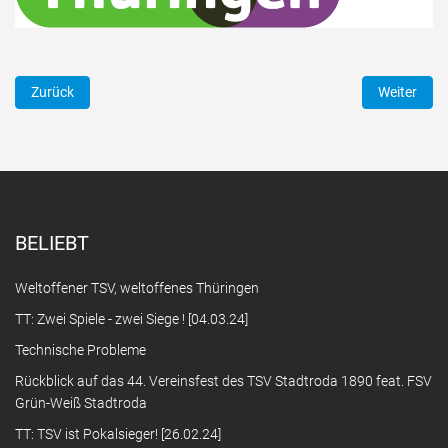
Vorheriger Beitrag: Rückblick auf das 44. Vereinsfest des TSV Sta
Nächster B
Zurück
Weiter
BELIEBT
Weltoffener TSV, weltoffenes Thüringen
TT: Zwei Spiele - zwei Siege ! [04.03.24]
Technische Probleme
Rückblick auf das 44. Vereinsfest des TSV Stadtroda 1890 feat. FSV
Grün-Weiß Stadtroda
TT: TSV ist Pokalsieger! [26.02.24]