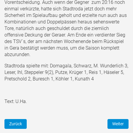
Vorentscheidung. Auch wenn der Gegner
zum 20:16 noch
einmal verkürzte, hatte sich Stadtroda jetzt doch mehr
Sicherheit im Spielaufbau geholt und erzielte nun auch aus
Kombinationen und Doppelpässen heraus sehenswerte
Tore, natürlich auch geschuldet durch die ziemlich
offensive Deckung der Geraer. Am Ende ein verdienter Sieg
des TSV´s, der am nächsten Wochenende beim Rückspiel
in Gera bestätigt werden muss, um die Saison komplett
abzurunden.
Stadtroda spielte mit: Domagala, Schwarz, M. Wunderlich 3,
Leser, Ihl, Steppeler 9(2), Putze,
Krüger 1, Reis 1, Häseler 5,
Pretschold 2, Buresch 1, Köhler 1, Kunath 4
Text: U.Ha.
Vorheriger Beitrag: HB: männl. J. - B. - Saisonfazit (12.04.2017)
Nächster Be
Zurück
Weiter