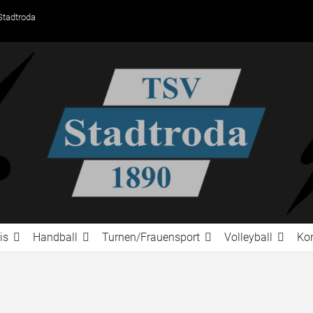
Stadtroda
is
Handball
Turnen/Frauensport
Volleyball
Ko