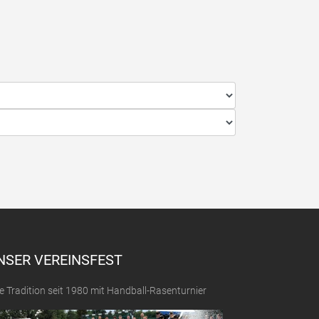
NSER VEREINSFEST
e Tradition seit 1980 mit Handball-Rasenturnier